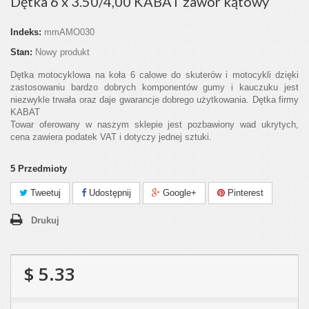
Dętka 6 x 3.50/4,00 KABAT zawór kątowy
Indeks:
mmAMO030
Stan:
Nowy produkt
Dętka motocyklowa na koła 6 calowe do skuterów i motocykli dzięki
zastosowaniu bardzo dobrych komponentów gumy i kauczuku jest
niezwykle trwała oraz daje gwarancje dobrego użytkowania. Dętka firmy
KABAT
Towar oferowany w naszym sklepie jest pozbawiony wad ukrytych,
cena zawiera podatek VAT i dotyczy jednej sztuki.
5
Przedmioty
Tweetuj
Udostępnij
Google+
Pinterest
Drukuj
$ 5.33