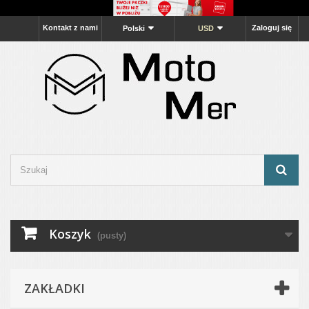
Kontakt z nami
Zaloguj się
Polski
USD
Koszyk
(pusty)
ZAKŁADKI